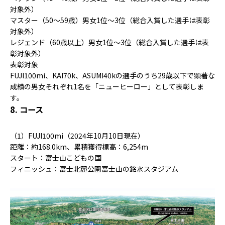
対象外）
マスター（50～59歳）男女1位〜3位（総合入賞した選手は表彰
対象外）
レジェンド（60歳以上）男女1位〜3位（総合入賞した選手は表
彰対象外）
表彰対象
FUJI100mi、KAI70k、ASUMI40kの選手のうち29歳以下で顕著な
成績の男女それぞれ1名を「ニューヒーロー」として表彰しま
す。
8. コース
（1）FUJI100mi（2024年10月10日現在）
距離：約168.0km、累積獲得標高：6,254m
スタート：富士山こどもの国
フィニッシュ：富士北麓公園富士山の銘水スタジアム