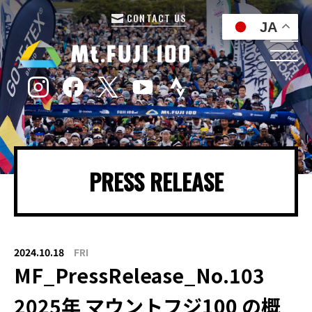
CONTACT US
JA
PRESS RELEASE
2024.10.18
FRI
MF_PressRelease_No.103
2025年 マウントフジ100 の概