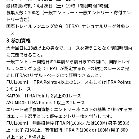
最終制限時刻：4月26日（土）19時（制限時間7時間）
募集人数：200名（一般エントリー・一般エントリー・寄付エン
トリー含む）
国際トレイルランニング協会（ITRA）ナショナルリーグ対象レ
ース
3.参加資格
大会当日に18歳以上の男女で、コースを迷うことなく制限時間内
に完走できること。
一般エントリー開始日の2年前から前日までの間に、国際トレイ
ルランニング協会（ITRA）が認定する以下の規定のレースに完
走しITRAのリザルトページにて証明できること。
FUJI100mi ITRA Points 4以上の1レースもしくはITRA Points
3 の２レース
KAI70k ITRA Points 2以上の1レース
ASUMI40k ITRA Points１以上の1レース
エリート選手参加資格：エントリー時に以下の基準に該当する方
はエリート選手として優先エントリー権を付与します。
FUJI100mi：無償招待枠 ITRA PI(100kまたは100M) 男子 850以
上・女子 715以上、有償招待: ITRA PI(100k or 100M) 男子 800
以上・女子 650以上