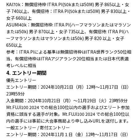
KAI70k：無償招待枠 ITRA PI(50kまたは50M) 男子 865以上・女
子 740以上、有償招待：ITRA PI(50kまたは50M) 男子 830以上・
女子 660以上
ASUMI40k：無償招待枠: ITRA PI(ハーフマラソンまたはマラソン
または50k) 男子 870以上・女子 735以上、有償招待: ITRA PI(ハ
ーフマラソンまたはマラソンまたは50k) 男子 820 以上・女子
650以上
参考：ITRA PIによる基準は無償招待枠はITRA世界ランク50位相
当、有償招待枠はITRAアジアランク20位相当または日本代表選
考レベルに相当
4. エントリー期間
優先エントリー
エントリー期間：2024年10月21日（月）12時～11月17日（日）
23時59分
入金期間：2024年10月21日（月）〜11月19日（火）23時59分
Mt.FUJI100 2024 での総合100位以内の選手およびエリート参加
資格に該当する選手が対象。Mt.FUJI100 2024 での総合100位以
内の選手には事前に大会事務局より申し込みURLを送付します。
一般エントリー / 寄付エントリー
エントリー期間：2024年11月１日（金）12時～11月17日（日）