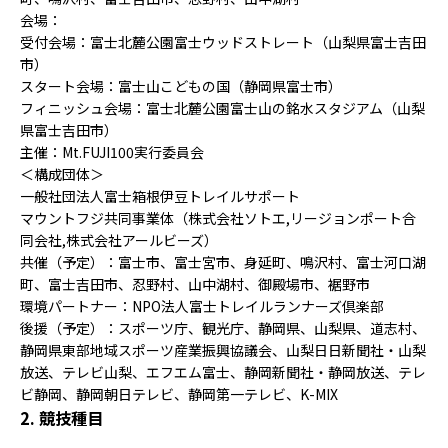
会場：
受付会場：富士北麓公園富士ウッドストレート（山梨県富士吉田
市）
スタート会場：富士山こどもの国（静岡県富士市）
フィニッシュ会場：富士北麓公園富士山の銘水スタジアム（山梨
県富士吉田市）
主催：Mt.FUJI100実行委員会
＜構成団体＞
一般社団法人富士箱根伊豆トレイルサポート
マウントフジ共同事業体（株式会社ソトエ,リージョンポート合
同会社,株式会社アールビーズ）
共催（予定）：富士市、富士宮市、身延町、鳴沢村、富士河口湖
町、富士吉田市、忍野村、山中湖村、御殿場市、裾野市
環境パートナー：NPO法人富士トレイルランナーズ倶楽部
後援（予定）：スポーツ庁、観光庁、静岡県、山梨県、道志村、
静岡県東部地域スポーツ産業振興協議会、山梨日日新聞社・山梨
放送、テレビ山梨、エフエム富士、静岡新聞社・静岡放送、テレ
ビ静岡、静岡朝日テレビ、静岡第一テレビ、K-MIX
2. 競技種目