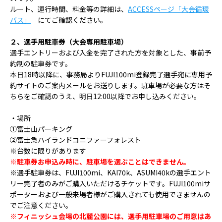
ルート、運行時間、料金等の詳細は、
ACCESSページ「大会循環
バス」
にてご確認ください。
２、選手用駐車券（大会専用駐車場）
選手エントリーおよび入金を完了された方を対象とした、事前予
約制の駐車券です。
本日
18
時以降に、事務局より
FUJI100mi
登録完了選手宛に専用予
約サイトのご案内メールをお送りします。駐車場が必要な方はそ
ちらをご確認のうえ、明日
12:00
以降でお申し込みください。
・場所
①富士山パーキング
②富士急ハイランドコニファーフォレスト
※台数に限りがあります
※駐車券お申込み時に、駐車場を選ぶことはできません。
※選手駐車券は、
FUJI100mi
、
KAI70k
、
ASUMI40k
の選手エント
リー完了者のみがご購入いただけるチケットです。
FUJI100mi
サ
ポーターおよび一般来場者様がご購入されても使用できませんの
でご注意ください。
※フィニッシュ会場の北麓公園には、選手用駐車場のご用意はあ