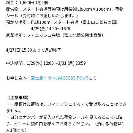
料金： 1,650円
1
名
1
個
提供物：スタート会場荷物預け用袋90L(90cm×
100cm)
、荷物
シール（受付時にお渡しいたします。）
預かり場所：FUJI100mi
スタート会場（富士山こどもの国）
4/25(
金
)14:30
〜16:30
返却場所：フィニッシュ会場（富士北麓公園体育館）
4/27(日
)15:30
までで返却終了
申込期間：1/29(水
) 12:00
〜3/31 (月
) 23:59
お申し込み：
富士急トラベルACCESS TOUR
にて
【注意事項】
・一度預けた荷物は、フィニッシュするまで受け取ることはでき
ません。
・自分のナンバーが記入された荷物シールを見えるところに貼
り、ビニール袋の口を結んでお持ちください。（預ける荷物は
1
人
1
個まで）