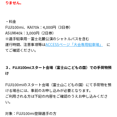
りません。
・料金
FUJI100mi
、
KAI70k
：
4,000
円（
3
日券）
ASUMI40k
：
3,000
円（
2
日券）
※選手駐車用―富士北麓公演のシャトルバスを含む
運行時間、注意事項等は
ACCESSページ「大会専用駐車場」
に
てご確認ください。
３、
FUJI100mi
スタート会場（富士山こどもの国）での手荷物預
け
FUJI100miのスタート会場（富士山こどもの国）にて手荷物を預
ける場合には、事前のお申し込みが必要となります。
ご利用される方は下記の内容をご確認のうえお申し込みくださ
い。
対象：FUJI100mi登録選手の方