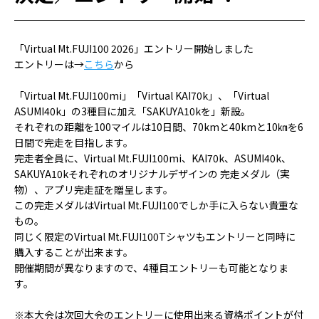
「Virtual Mt.FUJI100 2026」エントリー開始しました
エントリーは→
こちら
から
「Virtual Mt.FUJI100mi」「Virtual KAI70k」、「Virtual
ASUMI40k」の3種目に加え「SAKUYA10kを」新設。
それぞれの距離を100マイルは10日間、70kmと40kmと10㎞を6
日間で完走を目指します。
完走者全員に、Virtual Mt.FUJI100mi、KAI70k、ASUMI40k、
SAKUYA10kそれぞれのオリジナルデザインの 完走メダル（実
物）、アプリ完走証を贈呈します。
この完走メダルはVirtual Mt.FUJI100でしか手に入らない貴重な
もの。
同じく限定のVirtual Mt.FUJI100Tシャツもエントリーと同時に
購入することが出来ます。
開催期間が異なりますので、4種目エントリーも可能となりま
す。
※本大会は次回大会のエントリーに使用出来る資格ポイントが付