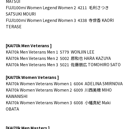
MATSUI
FUJI100mi Women
Legend Women
2
4211
毛利さつき
SATSUKI MOURI
FUJI100mi Women
Legend Women
3
4338
寺世香
KAORI
TERASE
[KAI70k Men Veterans ]
KAI70k Men
Veterans Men
1
5779
WONJIN LEE
KAI70k Men
Veterans Men
2
5002
原和也
HARA KAZUYA
KAI70k Men
Veterans Men
3
5021
佐藤朋広
TOMOHIRO SATO
[KAI70k Women Veterans ]
KAI70k Women Veterans Women 1 6004 ADELINA SMIRNOVA
KAI70k Women Veterans Women 2 6009 川西美穂 MIHO
KAWANISHI
KAI70k Women Veterans Women 3 6008 小幡真紀 Maki
OBATA
[KAI70k Men Masters ]