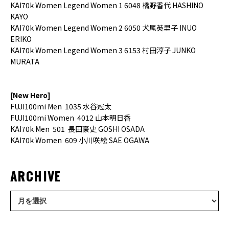
KAI70k Women Legend Women 1 6048 橋野香代 HASHINO
KAYO
KAI70k Women Legend Women 2 6050 犬尾英里子 INUO
ERIKO
KAI70k Women Legend Women 3 6153 村田淳子 JUNKO
MURATA
[New Hero]
FUJI100mi Men 1035
水谷冠太
FUJI100mi Women 4012
山本明日香
KAI70k Men 501 長田豪史 GOSHI OSADA
KAI70k Women
609
小川咲絵 SAE OGAWA
ARCHIVE