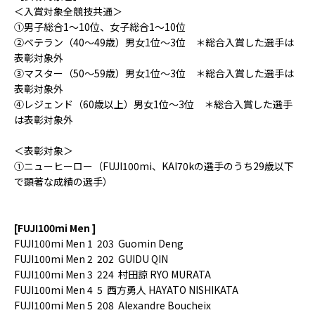
＜入賞対象全競技共通＞
①男子総合1～10位、女子総合1～10位
②ベテラン（40～49歳）男女1位〜3位 ＊総合入賞した選手は
表彰対象外
③マスター（50～59歳）男女1位〜3位 ＊総合入賞した選手は
表彰対象外
④レジェンド（60歳以上）男女1位〜3位 ＊総合入賞した選手
は表彰対象外
＜表彰対象＞
①ニューヒーロー（FUJI100mi、KAI70kの選手のうち29歳以下
で顕著な成績の選手）
[FUJI100mi Men ]
FUJI100mi Men 1
203
Guomin Deng
FUJI100mi Men 2
202
GUIDU QIN
FUJI100mi Men 3
224
村田諒 RYO MURATA
FUJI100mi Men 4 5
西方勇人 HAYATO NISHIKATA
FUJI100mi Men 5 208
Alexandre Boucheix