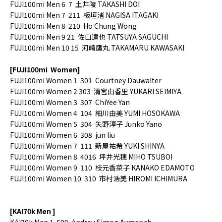
FUJI100mi Men 6 7 土井陵 TAKASHI DOI
FUJI100mi Men 7 211 板垣渚 NAGISA ITAGAKI
FUJI100mi Men 8 210 Ho Chung Wong
FUJI100mi Men 9 21 佐口達也 TATSUYA SAGUCHI
FUJI100mi Men 10 15 河崎鷹丸 TAKAMARU KAWASAKI
[FUJI100mi
Women]
FUJI100mi Women 1 301 Courtney Dauwalter
FUJI100mi Women 2 303 清宮由香里 YUKARI SEIMIYA
FUJI100mi Women 3 307 ChiYee Yan
FUJI100mi Women 4 104 細川由美 YUMI HOSOKAWA
FUJI100mi Women 5 304 矢野淳子 Junko Yano
FUJI100mi Women 6 308 jun liu
FUJI100mi Women 7 111 新屋祐希 YUKI SHINYA
FUJI100mi Women 8 4016 坪井光穂 MIHO TSUBOI
FUJI100mi Women 9 110 枝元香菜子 KANAKO EDAMOTO
FUJI100mi Women 10 310 市村浩美 HIROMI ICHIMURA
[KAI70k Men ]