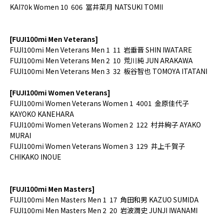
KAI70k Women 10 606 冨井菜月 NATSUKI TOMII
[FUJI100mi Men Veterans]
FUJI100mi Men
Veterans Men
1
11
岩垂晋
SHIN IWATARE
FUJI100mi Men
Veterans Men
2
10
荒川純
JUN ARAKAWA
FUJI100mi Men
Veterans Men
3
32
板谷智也
TOMOYA ITATANI
[FUJI100mi Women Veterans]
FUJI100mi Women Veterans Women 1 4001 金原佳代子
KAYOKO KANEHARA
FUJI100mi Women Veterans Women 2 122 村井絢子 AYAKO
MURAI
FUJI100mi Women Veterans Women 3 129 井上千賀子
CHIKAKO INOUE
[FUJI100mi Men Masters]
FUJI100mi Men
Masters Men
1
17
角田和男
KAZUO SUMIDA
FUJI100mi Men
Masters Men
2
20
岩波潤史
JUNJI IWANAMI