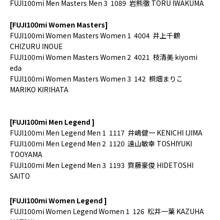
FUJI100mi Men
Masters Men
3
1089
岩熊徹
TORU IWAKUMA
[FUJI100mi Women Masters]
FUJI100mi Women Masters Women 1 4004 井上千鶴
CHIZURU INOUE
FUJI100mi Women Masters Women 2 4021 枝清美 kiyomi
eda
FUJI100mi Women Masters Women 3 142 桐畑まりこ
MARIKO KIRIHATA
[FUJI100mi Men Legend ]
FUJI100mi Men
Legend Men
1
1117
井嶋健一
KENICHI IJIMA
FUJI100mi Men
Legend Men
2
1120
遠山敏幸
TOSHIYUKI
TOOYAMA
FUJI100mi Men
Legend Men
3
1193
齊藤豪俊
HIDETOSHI
SAITO
[FUJI100mi Women Legend ]
FUJI100mi Women
Legend Women
1
126
松井一葉
KAZUHA