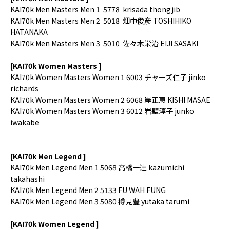
KAI70k Men
Masters Men
1
5778
krisada thongjib
KAI70k Men
Masters Men
2
5018
畑中俊彦
TOSHIHIKO
HATANAKA
KAI70k Men
Masters Men
3
5010
佐々木栄治
EIJI SASAKI
[KAI70k Women Masters ]
KAI70k Women Masters Women 1 6003 チャーズ仁子 jinko
richards
KAI70k Women Masters Women 2 6068 岸正恵 KISHI MASAE
KAI70k Women Masters Women 3 6012 岩壁淳子 junko
iwakabe
[KAI70k Men Legend ]
KAI70k Men Legend Men 1 5068 高橋一達 kazumichi
takahashi
KAI70k Men Legend Men 2 5133 FU WAH FUNG
KAI70k Men Legend Men 3 5080 樽見豊 yutaka tarumi
[KAI70k Women Legend ]