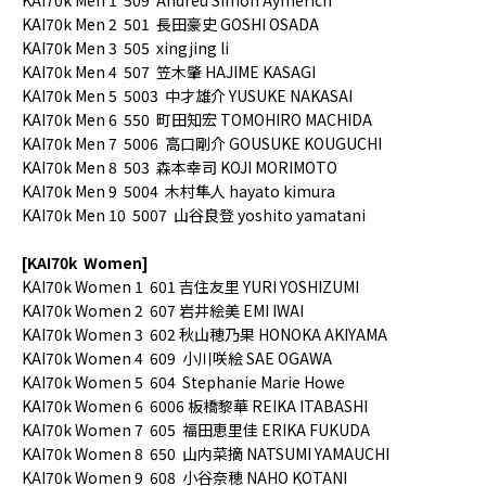
KAI70k Men 1 509 Andreu Simon Aymerich
KAI70k Men 2 501 長田豪史 GOSHI OSADA
KAI70k Men 3 505 xingjing li
KAI70k Men 4 507 笠木肇 HAJIME KASAGI
KAI70k Men 5 5003 中才雄介 YUSUKE NAKASAI
KAI70k Men 6 550 町田知宏 TOMOHIRO MACHIDA
KAI70k Men 7 5006 高口剛介 GOUSUKE KOUGUCHI
KAI70k Men 8 503 森本幸司 KOJI MORIMOTO
KAI70k Men 9 5004 木村隼人 hayato kimura
KAI70k Men 10 5007 山谷良登 yoshito yamatani
[KAI70k
Women]
KAI70k Women 1 601 吉住友里 YURI YOSHIZUMI
KAI70k Women 2 607 岩井絵美 EMI IWAI
KAI70k Women 3 602 秋山穂乃果 HONOKA AKIYAMA
KAI70k Women 4 609 小川咲絵 SAE OGAWA
KAI70k Women 5 604 Stephanie Marie Howe
KAI70k Women 6 6006 板橋黎華 REIKA ITABASHI
KAI70k Women 7 605 福田恵里佳 ERIKA FUKUDA
KAI70k Women 8 650 山内菜摘 NATSUMI YAMAUCHI
KAI70k Women 9 608 小谷奈穂 NAHO KOTANI