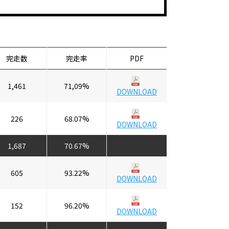
完走数
完走率
PDF
1,461
71,09%
DOWNLOAD
226
68.07%
DOWNLOAD
1,687
70.67%
605
93.22%
DOWNLOAD
152
96.20%
DOWNLOAD