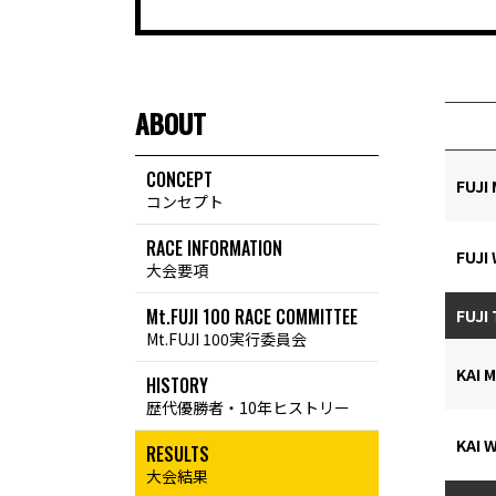
ABOUT
CONCEPT
FUJI
コンセプト
RACE INFORMATION
FUJI
大会要項
Mt.FUJI 100 RACE COMMITTEE
FUJI
Mt.FUJI 100実行委員会
KAI 
HISTORY
歴代優勝者・10年ヒストリー
KAI 
RESULTS
大会結果