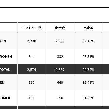
エントリー数
出走数
出走率
 MEN
2,230
2,055
92.15%
 WOMEN
344
332
96.51%
 TOTAL
2,574
2,387
92.74%
MEN
710
649
91.41%
WOMEN
168
158
94.05%