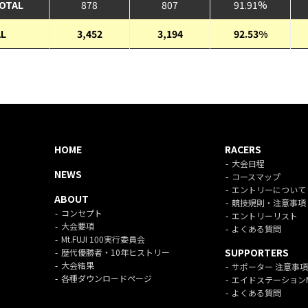
TOTAL
878
807
91.91%
L
3,452
3,194
92.53%
HOME
RACERS
大会日程
NEWS
コースマップ
エントリーについて
ABOUT
競技規則・注意事項
コンセプト
エントリーリスト
大会要項
よくある質問
Mt.FUJI 100実行委員会
SUPPORTERS
歴代優勝者・10年ヒストリー
大会結果
サポーター 注意事項
各種ダウンロードページ
エイドステーション
よくある質問